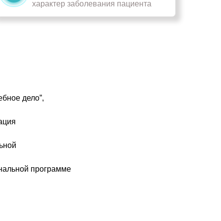
характер заболевания пациента
бное дело”,
ация
ьной
нальной программе