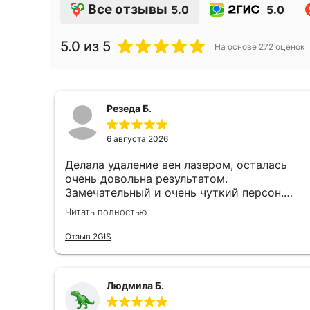
Все отзывы
5.0
5.0
5.0
из 5
На основе
272
оценок
Резеда Б.
6 августа 2026
Делала удаление вен лазером, осталась
очень довольна результатом.
Замечательный и очень чуткий персон.
Доктор Бабаев Бегенч Атамурадович
Читать полностью
настоящий профессионал своего дела. Все
очень подробно и доходчиво разъяснил,
Отзыв 2GIS
отношение к клиентам просто супер!
Рекомендую!
Людмила Б.