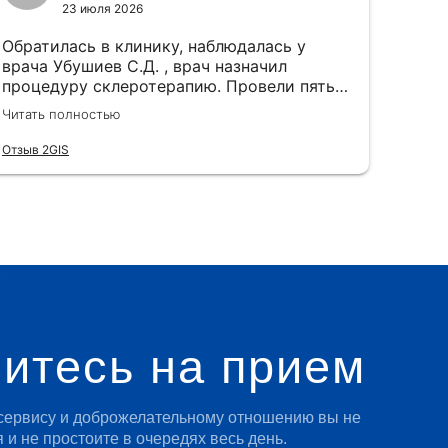
вовремя напоминают о приеме, очень
23 июля 2026
доброжелательные. Рекомендую данную
Обратилась в клинику, наблюдалась у
клинику!
врача Убушиев С.Д. , врач назначил
процедуру склеротерапию. Провели пять
сеансов, после чего заметила ощущение
Читать полностью
легкости в ногах , сосудистые звездочки
ушли , результатом очень довольна ! Еще
Отзыв 2GIS
это полезная процедура , рекомендую
клинику «Идеальные Вены» , в
особенности, внимательного и
замечательного врача Санал Даниловича ,
отдельное ему спасибо !
итесь на прием
сервису и доброжелательному отношению вы не
 и не простоите в очередях весь день.