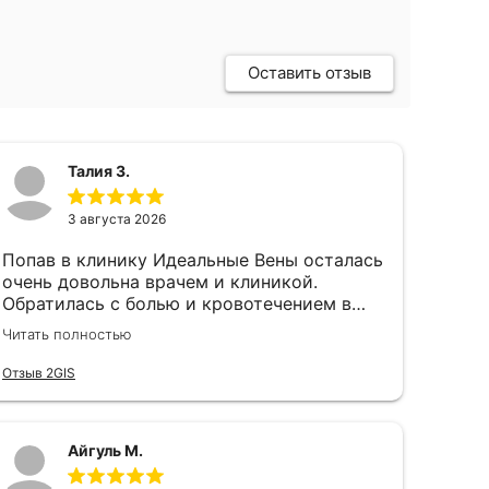
Оставить отзыв
Талия З.
3 августа 2026
Попав в клинику Идеальные Вены осталась
очень довольна врачем и клиникой.
Обратилась с болью и кровотечением в
нижних конечностях. Доктор Убушиев
Читать полностью
Санал Данилович очень грамотно и
профессионально сделал операцию и
Отзыв 2GIS
назначил подходящее лечение. Сейчас
чувствую легкость и подвижность в ногах,
и очень довольна осталась результатом.
Айгуль М.
Рекомендую клинику, персонал в клинике
вежливые, отзывчивые, всегда на связи,