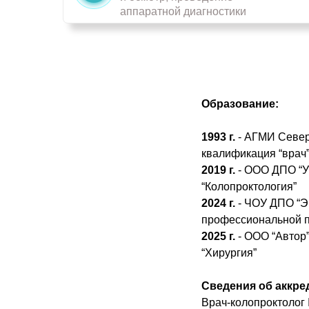
аппаратной диагностики
Образование:
1993 г.
- АГМИ Северо
квалификация “врач
2019 г.
- ООО ДПО “У
“Колопроктология”
2024 г.
- ЧОУ ДПО “Э
профессиональной п
2025 г.
- ООО “Автор
“Хирургия”
Сведения об аккре
Врач-колопроктолог 