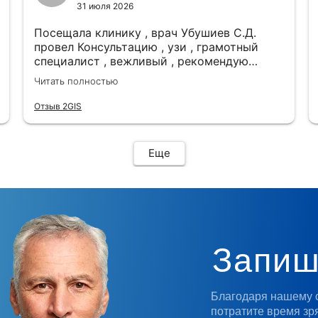
31 июля 2026
Посещала клинику , врач Убушиев С.Д.
провел Консультацию , узи , грамотный
специалист , вежливый , рекомендую
клинику 🙂 мне все понравилось
Читать полностью
Отзыв 2GIS
Еще
Запиш
Благодаря нашему 
потратите время зря