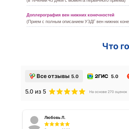
(в течении 45 дней с момента первичного приема)
Доплерография вен нижних конечностей
(Прием с полным описанием УЗДГ вен нижних коне
Что г
Все отзывы
5.0
5.0
5.0
из 5
На основе
270
оценок
Любовь Л.