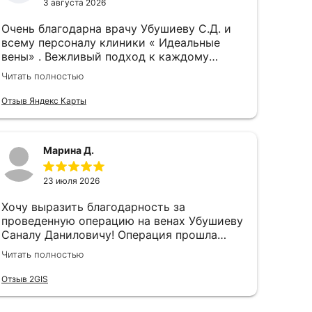
3 августа 2026
Очень благодарна врачу Убушиеву С.Д. и
всему персоналу клиники « Идеальные
вены» . Вежливый подход к каждому
клиенту, грамотное разъяснение о ходе
Читать полностью
лечения , сделали все манипуляции в срок,
на который я рассчитывала , сразу после
Отзыв Яндекс Карты
операции по удалению вены
,почувствовала ,что боль ушла,которая
мучала меня годами, ноги стали
Марина Д.
красивыми ,вся синева на ногах исчезла
будто и не было, об одном жалею , что
раньше не обратилась в данную клинику.
23 июля 2026
Всему персоналу крепкого здоровья и
Хочу выразить благодарность за
огромное человеческое спасибо за ваш
проведенную операцию на венах Убушиеву
труд .
Саналу Даниловичу! Операция прошла
успешно, восстановление быстрое.
Читать полностью
Отзыв 2GIS