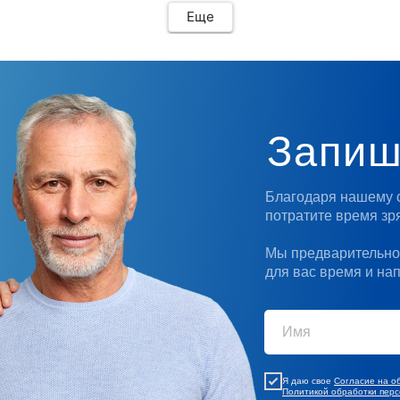
особенности, внимательного и
Еще
замечательного врача Санал Даниловича ,
отдельное ему спасибо !
Запиш
Благодаря нашему 
потратите время зря
Мы предварительно
для вас время и на
Я даю свое
Согласие на о
Политикой обработки пер