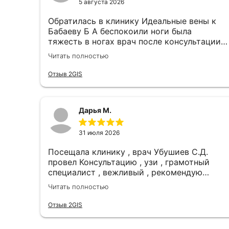
5 августа 2026
Обратилась в клинику Идеальные вены к
Бабаеву Б А беспокоили ноги была
тяжесть в ногах врач после консультации
рекомендовал сделать операцию ,
Читать полностью
операция прошла успешна сегодня 14 день
после операции чувствую реальные
Отзыв 2GIS
улучшения врач оставил самые
благоприятные впечатления отзывчивый и
внимательный, всем рекомендую клинику
Дарья М.
и моего лечащего врача
31 июля 2026
Посещала клинику , врач Убушиев С.Д.
провел Консультацию , узи , грамотный
специалист , вежливый , рекомендую
клинику 🙂 мне все понравилось
Читать полностью
Отзыв 2GIS