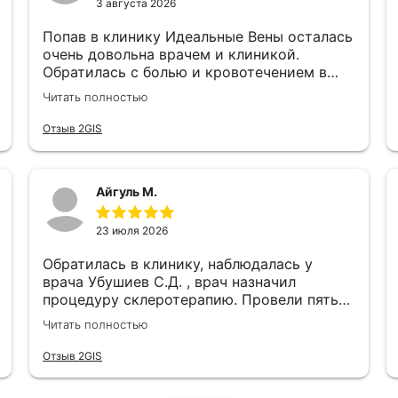
3 августа 2026
Попав в клинику Идеальные Вены осталась
очень довольна врачем и клиникой.
Обратилась с болью и кровотечением в
нижних конечностях. Доктор Убушиев
Читать полностью
Санал Данилович очень грамотно и
профессионально сделал операцию и
Отзыв 2GIS
назначил подходящее лечение. Сейчас
чувствую легкость и подвижность в ногах,
и очень довольна осталась результатом.
Айгуль М.
Рекомендую клинику, персонал в клинике
вежливые, отзывчивые, всегда на связи,
вовремя напоминают о приеме, очень
23 июля 2026
доброжелательные. Рекомендую данную
Обратилась в клинику, наблюдалась у
клинику!
врача Убушиев С.Д. , врач назначил
процедуру склеротерапию. Провели пять
сеансов, после чего заметила ощущение
Читать полностью
легкости в ногах , сосудистые звездочки
ушли , результатом очень довольна ! Еще
Отзыв 2GIS
это полезная процедура , рекомендую
клинику «Идеальные Вены» , в