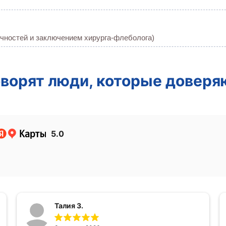
чностей и заключением хирурга-флеболога)
оворят люди, которые доверя
5.0
Талия З.