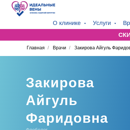
О клинике
Услуги
Вр
СК
Главная
/
Врачи
/
Закирова Айгуль Фаридо
Закирова
Айгуль
Фаридовна
Флеболог